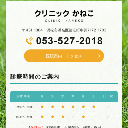
〒431-1304 浜松市浜名区細江町中川7172-1703
医院案内・アクセス
診療時間のご案内
診療時間
月
火
水
木
金
土
日・祝
09:00～12:00
●
●
●
●
●
●
／
14:30～17:30
●
●
●
／
●
／
／
【休診日】
木曜午後、土曜午後、日曜・祝日