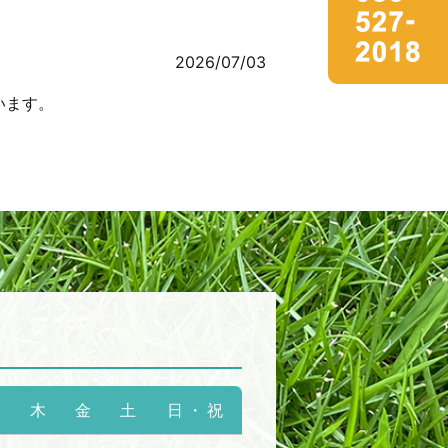
2026/07/03
います。
水
木
金
土
日・祝